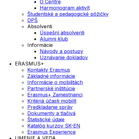
O Centre
Harmonogram aktivít
Študentské a pedagogické pôžičky
DPŠ
Absolventi
Úspešní absolventi
Alumni klub
Informácie
Návody a postupy
Uznávanie dokladov
ERASMUS+
Kontakty Erasmus
Základné informácie
Informácie o mobilitách
Partnerské inštitúcie
Erasmus+ Zamestnanci
Kritériá účasti mobilít
Predkladanie správ
Dokumenty a tlačivá
Štatistické údaje
Katalóg kurzov SK-EN
Erasmus Experience
UMENIE A VEDA