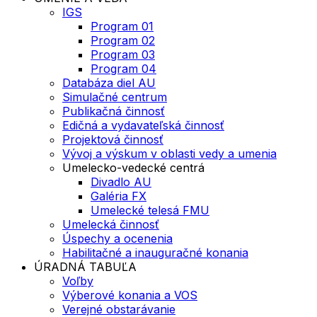
IGS
Program 01
Program 02
Program 03
Program 04
Databáza diel AU
Simulačné centrum
Publikačná činnosť
Edičná a vydavateľská činnosť
Projektová činnosť
Vývoj a výskum v oblasti vedy a umenia
Umelecko-vedecké centrá
Divadlo AU
Galéria FX
Umelecké telesá FMU
Umelecká činnosť
Úspechy a ocenenia
Habilitačné a inauguračné konania
ÚRADNÁ TABUĽA
Voľby
Výberové konania a VOS
Verejné obstarávanie