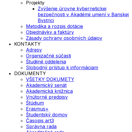
Projekty
Zvýšenie úrovne kybernetickej
bezpečnosti v Akadémii umení v Banskej
Bystrici
Metodika a rozpis dotácie
Objednávky a faktúry
Zásady ochrany osobných údajov
KONTAKTY
Adresy
Organizačné súčasti
Študijné oddelenia
Slobodný prístup k informáciam
DOKUMENTY
VŠETKY DOKUMETY
Akademický senát
Akademická knižnica
Vnútorné predpisy
Štúdium
Erasmus+
Študentský domov
Časopis art3
Správna rada