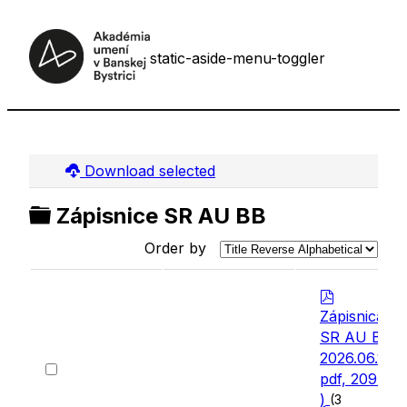
static-aside-menu-toggler
Download selected
Folder
Zápisnice SR AU BB
Order by
p
d
Zápisnica
f
SR AU BB
2026.06.19
(
Select
pdf, 209 KB
an
)
(3
item