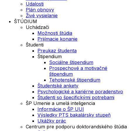
Udalosti
Plán obnovy
Živé vysielanie
ŠTÚDIUM
Uchádzači
Možnosti štúdia
Prijímacie konanie
Študenti
Preukaz študenta
Štipendium
Sociálne štipendium
Prospechové a motivačné
štipendium
Tehotenské štipendium
Študentské ankety
Psychologické a kariérne poradenstvo
Študenti so špecifickými potrebami
ŠP Umenie a umelá inteligencia
Informácie o ŠP UUI
Výsledky PTS bakalársky stupeň
Ukážky prác
Centrum pre podporu doktorandského štúdia