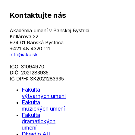
per
page
Kontaktujte nás
Akadémia umení v Banskej Bystrici
Kollárova 22
974 01 Banská Bystrica
+421 48 4320 111
info@aku.sk
IČO: 31094970.
DIČ: 2021283935.
IČ DPH: SK2021283935
Fakulta
výtvarných umení
Fakulta
múzických umení
Fakulta
dramatických
umení
Divadlo AU