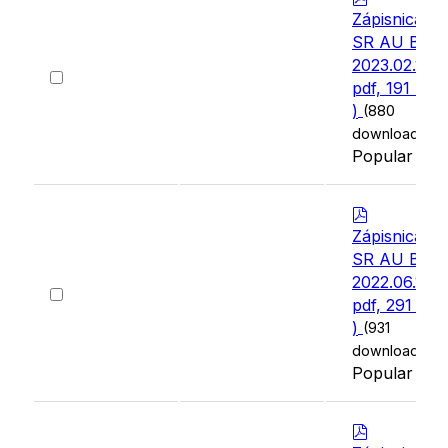
d
Zápisnica
f
SR AU BB
2023.02.13
(
Select
pdf, 191 KB
an
)
(880
item
downloads)
Popular
p
d
Zápisnica
f
SR AU BB
2022.06.15
(
Select
pdf, 291 KB
an
)
(931
item
downloads)
Popular
p
d