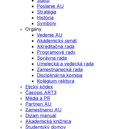
Štatút
Poslanie AU
Stratégia
História
Symboly
Orgány
Vedenie AU
Akademický senát
Akreditačná rada
Programové rady
Správna rada
Umelecká a vedecká rada
Zamestnanecká rada
Disciplinárna komisia
Kolégium rektora
Etický kódex
Časopis ART3
Média a PR
Partneri AU
Zamestnanci AU
Dizajn manuál
Akademická knižnica
Študentský domov