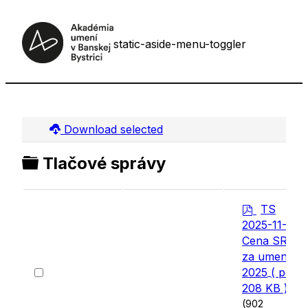
static-aside-menu-toggler
Download selected
Folder
Tlačové správy
p
TS
d
2025-11-24
f
Cena SRK
za umenie
Select
2025
( pdf,
an
208 KB )
item
(902