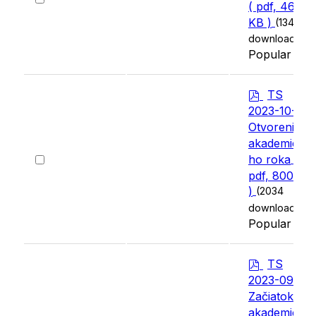
( pdf, 462
an
KB )
(1340
item
downloads)
Popular
p
TS
d
2023-10-02
f
Otvorenie
akademické
Select
ho roka
(
an
pdf, 800 KB
item
)
(2034
downloads)
Popular
p
TS
d
2023-09-29
f
Začiatok
akademické