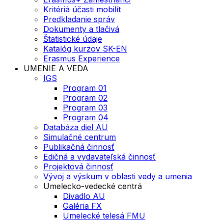
Kritériá účasti mobilít
Predkladanie správ
Dokumenty a tlačivá
Štatistické údaje
Katalóg kurzov SK-EN
Erasmus Experience
UMENIE A VEDA
IGS
Program 01
Program 02
Program 03
Program 04
Databáza diel AU
Simulačné centrum
Publikačná činnosť
Edičná a vydavateľská činnosť
Projektová činnosť
Vývoj a výskum v oblasti vedy a umenia
Umelecko-vedecké centrá
Divadlo AU
Galéria FX
Umelecké telesá FMU