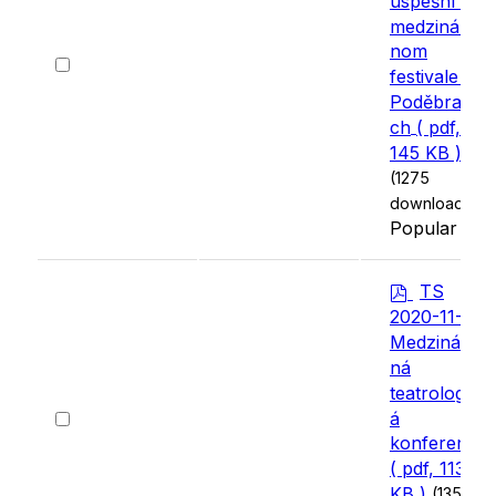
úspešní na
medzinárod
nom
Select
festivale v
an
Poděbrado
item
ch
( pdf,
145 KB )
(1275
downloads)
Popular
p
TS
d
2020-11-23
f
Medzinárod
ná
teatrologick
Select
á
an
konferencia
item
( pdf, 113
KB )
(1352