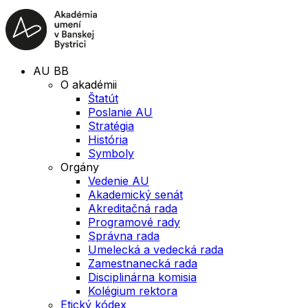
AU BB
O akadémii
Štatút
Poslanie AU
Stratégia
História
Symboly
Orgány
Vedenie AU
Akademický senát
Akreditačná rada
Programové rady
Správna rada
Umelecká a vedecká rada
Zamestnanecká rada
Disciplinárna komisia
Kolégium rektora
Etický kódex