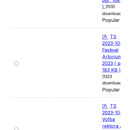
pdf, 168 KB
item
)
(1510
downloads)
Popular
p
TS
d
2023-10-16
f
Festival
Artorium
Select
2023
( pdf,
an
183 KB )
item
(1323
downloads)
Popular
p
TS
d
2023-10-11
f
Voľba
rektora AU
Select