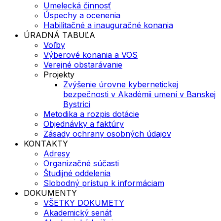
Umelecká činnosť
Úspechy a ocenenia
Habilitačné a inauguračné konania
ÚRADNÁ TABUĽA
Voľby
Výberové konania a VOS
Verejné obstarávanie
Projekty
Zvýšenie úrovne kybernetickej
bezpečnosti v Akadémii umení v Banskej
Bystrici
Metodika a rozpis dotácie
Objednávky a faktúry
Zásady ochrany osobných údajov
KONTAKTY
Adresy
Organizačné súčasti
Študijné oddelenia
Slobodný prístup k informáciam
DOKUMENTY
VŠETKY DOKUMETY
Akademický senát