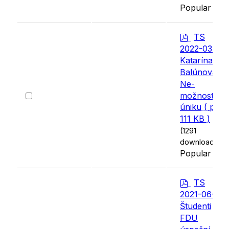
Popular
p
TS
d
2022-03-07
f
Katarína
Balúnová:
Ne-
Select
možnosti
an
úniku
( pdf,
item
111 KB )
(1291
downloads)
Popular
p
TS
d
2021-06-24
f
Študenti
FDU