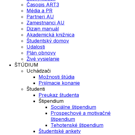
Časopis ART3
Média a PR
Partneri AU
Zamestnanci AU
Dizajn manuál
Akademická knižnica
Študentský domov
Udalosti
Plán obnovy
Živé vysielanie
ŠTÚDIUM
Uchádzači
Možnosti štúdia
Prijímacie konanie
Študenti
Preukaz študenta
Štipendium
Sociálne štipendium
Prospechové a motivačné
štipendium
Tehotenské štipendium
Študentské ankety