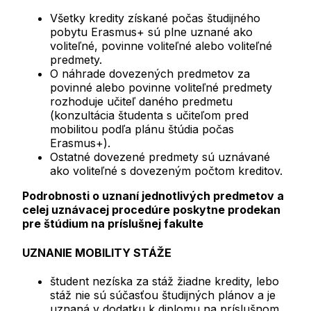
Všetky kredity získané počas študijného
pobytu Erasmus+ sú plne uznané ako
voliteľné, povinne voliteľné alebo voliteľné
predmety.
O náhrade dovezených predmetov za
povinné alebo povinne voliteľné predmety
rozhoduje učiteľ daného predmetu
(konzultácia študenta s učiteľom pred
mobilitou podľa plánu štúdia počas
Erasmus+).
Ostatné dovezené predmety sú uznávané
ako voliteľné s dovezeným počtom kreditov.
Podrobnosti o uznaní jednotlivých predmetov a
celej uznávacej procedúre poskytne prodekan
pre štúdium na príslušnej fakulte
UZNANIE MOBILITY STÁŽE
študent nezíska za stáž žiadne kredity, lebo
stáž nie sú súčasťou študijných plánov a je
uznaná v dodatku k diplomu na príslušnom