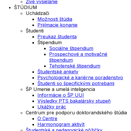
Živé vysielanie
ŠTÚDIUM
Uchádzači
Možnosti štúdia
Prijímacie konanie
Študenti
Preukaz študenta
Štipendium
Sociálne štipendium
Prospechové a motivačné
štipendium
Tehotenské štipendium
Študentské ankety
Psychologické a kariérne poradenstvo
Študenti so špecifickými potrebami
ŠP Umenie a umelá inteligencia
Informácie o ŠP UUI
Výsledky PTS bakalársky stupeň
Ukážky prác
Centrum pre podporu doktorandského štúdia
O Centre
Harmonogram aktivít
Študentské a pedagogické pôžičky