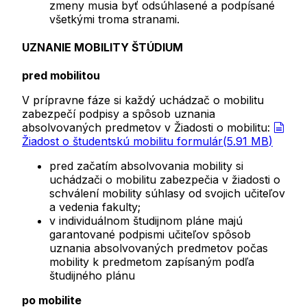
zmeny musia byť odsúhlasené a podpísané
všetkými troma stranami.
UZNANIE MOBILITY ŠTÚDIUM
pred mobilitou
V prípravne fáze si každý uchádzač o mobilitu
zabezpečí podpisy a spôsob uznania
absolvovaných predmetov v Žiadosti o mobilitu:
document
Žiadost o študentskú mobilitu formulár
(
5.91 MB
)
pred začatím absolvovania mobility si
uchádzači o mobilitu zabezpečia v žiadosti o
schválení mobility súhlasy od svojich učiteľov
a vedenia fakulty;
v individuálnom študijnom pláne majú
garantované podpismi učiteľov spôsob
uznania absolvovaných predmetov počas
mobility k predmetom zapísaným podľa
študijného plánu
po mobilite