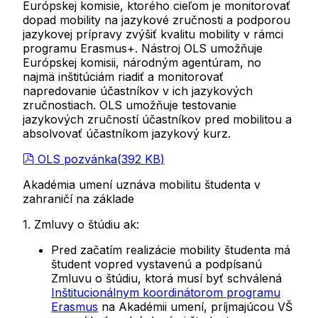
Európskej komisie, ktorého cieľom je monitorovať
dopad mobility na jazykové zručnosti a podporou
jazykovej prípravy zvýšiť kvalitu mobility v rámci
programu Erasmus+. Nástroj OLS umožňuje
Európskej komisii, národným agentúram, no
najmä inštitúciám riadiť a monitorovať
napredovanie účastníkov v ich jazykových
zručnostiach. OLS umožňuje testovanie
jazykových zručností účastníkov pred mobilitou a
absolvovať účastníkom jazykový kurz.
pdf
OLS pozvánka
(
392 KB
)
Akadémia umení uznáva mobilitu študenta v
zahraničí na základe
1. Zmluvy o štúdiu ak:
Pred začatím realizácie mobility študenta má
študent vopred vystavenú a podpísanú
Zmluvu o štúdiu, ktorá musí byť schválená
Inštitucionálnym koordinátorom programu
Erasmus
na Akadémii umení, príjmajúcou VŠ