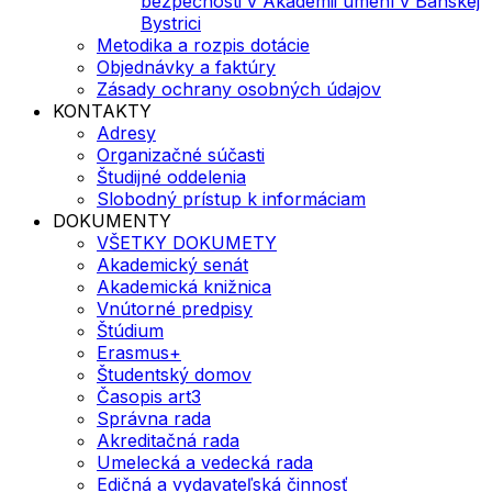
bezpečnosti v Akadémii umení v Banskej
Bystrici
Metodika a rozpis dotácie
Objednávky a faktúry
Zásady ochrany osobných údajov
KONTAKTY
Adresy
Organizačné súčasti
Študijné oddelenia
Slobodný prístup k informáciam
DOKUMENTY
VŠETKY DOKUMETY
Akademický senát
Akademická knižnica
Vnútorné predpisy
Štúdium
Erasmus+
Študentský domov
Časopis art3
Správna rada
Akreditačná rada
Umelecká a vedecká rada
Edičná a vydavateľská činnosť