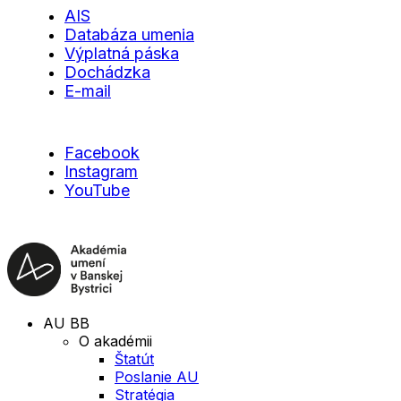
AIS
Databáza umenia
Výplatná páska
Dochádzka
E-mail
Facebook
Instagram
YouTube
AU BB
O akadémii
Štatút
Poslanie AU
Stratégia