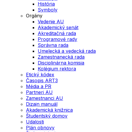
História
Symboly
Orgány
Vedenie AU
Akademický senát
Akreditačná rada
Programové rady
Správna rada
Umelecká a vedecká rada
Zamestnanecká rada
Disciplinárna komisia
Kolégium rektora
Etický kódex
Časopis ART3
Média a PR
Partneri AU
Zamestnanci AU
Dizajn manuál
Akademická knižnica
Študentský domov
Udalosti
Plán obnovy