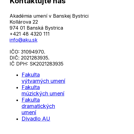
Kontaktujte nás
Akadémia umení v Banskej Bystrici
Kollárova 22
974 01 Banská Bystrica
+421 48 4320 111
info@aku.sk
IČO: 31094970.
DIČ: 2021283935.
IČ DPH: SK2021283935
Fakulta
výtvarných umení
Fakulta
múzických umení
Fakulta
dramatických
umení
Divadlo AU