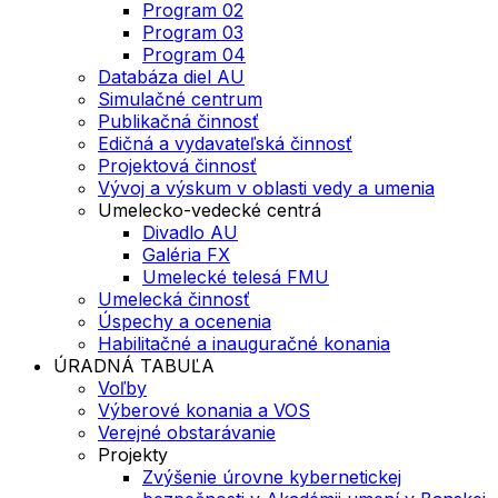
Program 02
Program 03
Program 04
Databáza diel AU
Simulačné centrum
Publikačná činnosť
Edičná a vydavateľská činnosť
Projektová činnosť
Vývoj a výskum v oblasti vedy a umenia
Umelecko-vedecké centrá
Divadlo AU
Galéria FX
Umelecké telesá FMU
Umelecká činnosť
Úspechy a ocenenia
Habilitačné a inauguračné konania
ÚRADNÁ TABUĽA
Voľby
Výberové konania a VOS
Verejné obstarávanie
Projekty
Zvýšenie úrovne kybernetickej