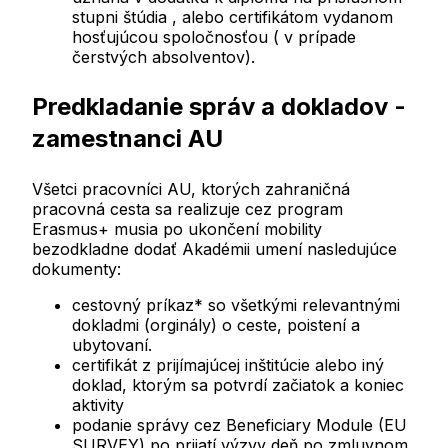
stupni štúdia , alebo certifikátom vydanom
hosťujúcou spoločnosťou ( v prípade
čerstvých absolventov).
Predkladanie správ a dokladov -
zamestnanci AU
Všetci pracovníci AU, ktorých zahraničná
pracovná cesta sa realizuje cez program
Erasmus+ musia po ukončení mobility
bezodkladne dodať Akadémii umení nasledujúce
dokumenty:
cestovný príkaz* so všetkými relevantnými
dokladmi (orginály) o ceste, poistení a
ubytovaní.
certifikát z prijímajúcej inštitúcie alebo iný
doklad, ktorým sa potvrdí začiatok a koniec
aktivity
podanie správy cez Beneficiary Module (EU
SURVEY) po prijatí výzvy deň po zmluvnom