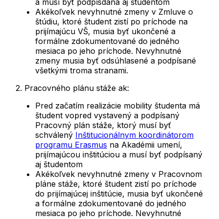
a musí byť podpísdaná aj študentom
Akékoľvek nevyhnutné zmeny v Zmluve o
štúdiu, ktoré študent zistí po príchode na
prijímajúcu VŠ, musia byť ukončené a
formálne zdokumentované do jedného
mesiaca po jeho príchode. Nevyhnutné
zmeny musia byť odsúhlasené a podpísané
všetkými troma stranami.
2. Pracovného plánu stáže ak:
Pred začatím realizácie mobility študenta má
študent vopred vystavený a podpísaný
Pracovný plán stáže, ktorý musí byť
schválený
Inštitucionálnym koordinátorom
programu Erasmus
na Akadémii umení,
prijímajúcou inštitúciou a musí byť podpísaný
aj študentom
Akékoľvek nevyhnutné zmeny v Pracovnom
pláne stáže, ktoré študent zistí po príchode
do prijímajúcej inštitúcie, musia byť ukončené
a formálne zdokumentované do jedného
mesiaca po jeho príchode. Nevyhnutné