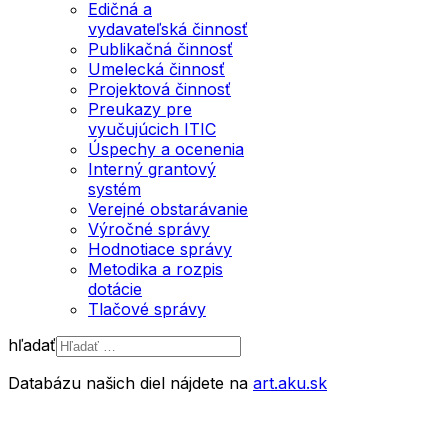
Edičná a
vydavateľská činnosť
Publikačná činnosť
Umelecká činnosť
Projektová činnosť
Preukazy pre
vyučujúcich ITIC
Úspechy a ocenenia
Interný grantový
systém
Verejné obstarávanie
Výročné správy
Hodnotiace správy
Metodika a rozpis
dotácie
Tlačové správy
hľadať
Type 2 or more
Databázu našich diel nájdete na
art.aku.sk
characters for results.