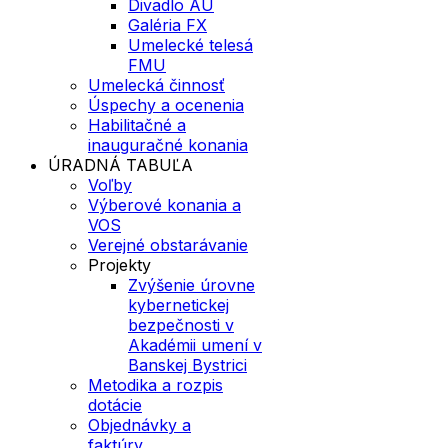
Divadlo AU
Galéria FX
Umelecké telesá
FMU
Umelecká činnosť
Úspechy a ocenenia
Habilitačné a
inauguračné konania
ÚRADNÁ TABUĽA
Voľby
Výberové konania a
VOS
Verejné obstarávanie
Projekty
Zvýšenie úrovne
kybernetickej
bezpečnosti v
Akadémii umení v
Banskej Bystrici
Metodika a rozpis
dotácie
Objednávky a
faktúry