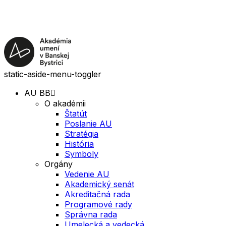
static-aside-menu-toggler
AU BB
O akadémii
Štatút
Poslanie AU
Stratégia
História
Symboly
Orgány
Vedenie AU
Akademický senát
Akreditačná rada
Programové rady
Správna rada
Umelecká a vedecká