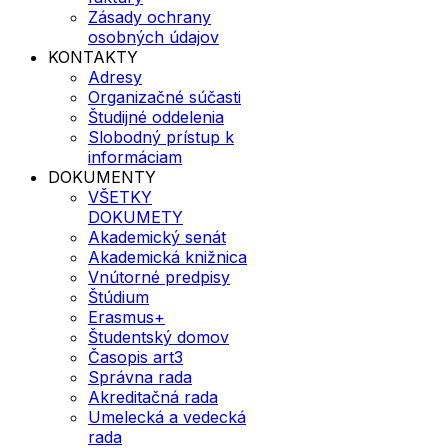
Zásady ochrany
osobných údajov
KONTAKTY
Adresy
Organizačné súčasti
Študijné oddelenia
Slobodný prístup k
informáciam
DOKUMENTY
VŠETKY
DOKUMETY
Akademický senát
Akademická knižnica
Vnútorné predpisy
Štúdium
Erasmus+
Študentský domov
Časopis art3
Správna rada
Akreditačná rada
Umelecká a vedecká
rada