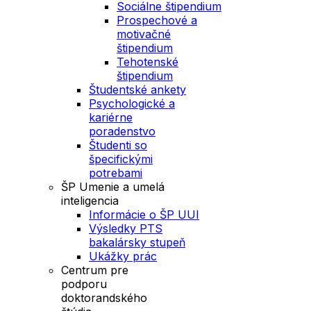
Sociálne štipendium
Prospechové a
motivačné
štipendium
Tehotenské
štipendium
Študentské ankety
Psychologické a
kariérne
poradenstvo
Študenti so
špecifickými
potrebami
ŠP Umenie a umelá
inteligencia
Informácie o ŠP UUI
Výsledky PTS
bakalársky stupeň
Ukážky prác
Centrum pre
podporu
doktorandského