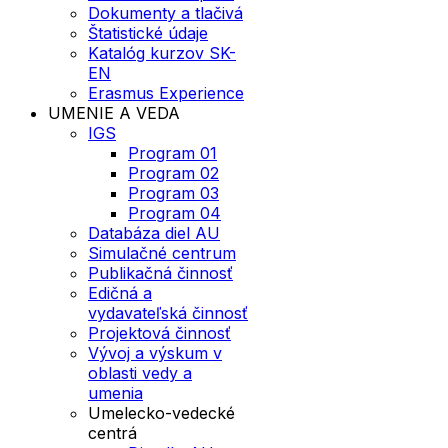
Dokumenty a tlačivá
Štatistické údaje
Katalóg kurzov SK-
EN
Erasmus Experience
UMENIE A VEDA
IGS
Program 01
Program 02
Program 03
Program 04
Databáza diel AU
Simulačné centrum
Publikačná činnosť
Edičná a
vydavateľská činnosť
Projektová činnosť
Vývoj a výskum v
oblasti vedy a
umenia
Umelecko-vedecké
centrá