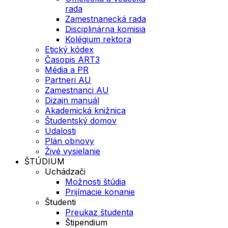
rada
Zamestnanecká rada
Disciplinárna komisia
Kolégium rektora
Etický kódex
Časopis ART3
Média a PR
Partneri AU
Zamestnanci AU
Dizajn manuál
Akademická knižnica
Študentský domov
Udalosti
Plán obnovy
Živé vysielanie
ŠTÚDIUM
Uchádzači
Možnosti štúdia
Prijímacie konanie
Študenti
Preukaz študenta
Štipendium