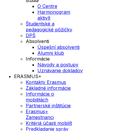
štúdia
O Centre
Harmonogram
aktivít
Študentské a
pedagogické pôžičky
DPŠ
Absolventi
Úspešní absolventi
Alumni klub
Informácie
Návody a postupy
Uznávanie dokladov
ERASMUS+
Kontakty Erasmus
Základné informácie
Informácie o
mobilitách
Partnerské inštitúcie
Erasmus+
Zamestnanci
Kritériá účasti mobilít
Predkladanie správ