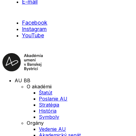
E-mail
Facebook
Instagram
YouTube
AU BB
O akadémii
Štatút
Poslanie AU
Stratégia
História
Symboly
Orgány
Vedenie AU
Akademický senát