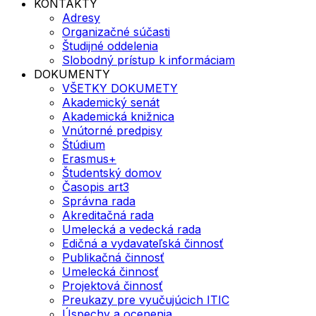
KONTAKTY
Adresy
Organizačné súčasti
Študijné oddelenia
Slobodný prístup k informáciam
DOKUMENTY
VŠETKY DOKUMETY
Akademický senát
Akademická knižnica
Vnútorné predpisy
Štúdium
Erasmus+
Študentský domov
Časopis art3
Správna rada
Akreditačná rada
Umelecká a vedecká rada
Edičná a vydavateľská činnosť
Publikačná činnosť
Umelecká činnosť
Projektová činnosť
Preukazy pre vyučujúcich ITIC
Úspechy a ocenenia