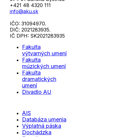
+421 48 4320 111
info@aku.sk
IČO: 31094970.
DIČ: 2021283935.
IČ DPH: SK2021283935
Fakulta
výtvarných umení
Fakulta
múzických umení
Fakulta
dramatických
umení
Divadlo AU
AIS
Databáza umenia
Výplatná páska
Dochádzka