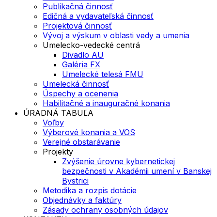
Publikačná činnosť
Edičná a vydavateľská činnosť
Projektová činnosť
Vývoj a výskum v oblasti vedy a umenia
Umelecko-vedecké centrá
Divadlo AU
Galéria FX
Umelecké telesá FMU
Umelecká činnosť
Úspechy a ocenenia
Habilitačné a inauguračné konania
ÚRADNÁ TABUĽA
Voľby
Výberové konania a VOS
Verejné obstarávanie
Projekty
Zvýšenie úrovne kybernetickej
bezpečnosti v Akadémii umení v Banskej
Bystrici
Metodika a rozpis dotácie
Objednávky a faktúry
Zásady ochrany osobných údajov