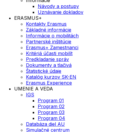
Informácie
Návody a postupy
Uznávanie dokladov
ERASMUS+
Kontakty Erasmus
Základné informácie
Informácie o mobilitách
Partnerské inštitúcie
Erasmus+ Zamestnanci
Kritériá účasti mobilít
Predkladanie správ
Dokumenty a tlačivá
Štatistické údaje
Katalóg kurzov SK-EN
Erasmus Experience
UMENIE A VEDA
IGS
Program 01
Program 02
Program 03
Program 04
Databáza diel AU
Simulačné centrum