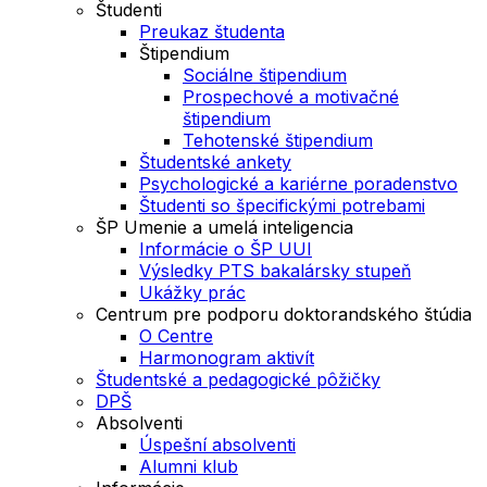
Študenti
Preukaz študenta
Štipendium
Sociálne štipendium
Prospechové a motivačné
štipendium
Tehotenské štipendium
Študentské ankety
Psychologické a kariérne poradenstvo
Študenti so špecifickými potrebami
ŠP Umenie a umelá inteligencia
Informácie o ŠP UUI
Výsledky PTS bakalársky stupeň
Ukážky prác
Centrum pre podporu doktorandského štúdia
O Centre
Harmonogram aktivít
Študentské a pedagogické pôžičky
DPŠ
Absolventi
Úspešní absolventi
Alumni klub