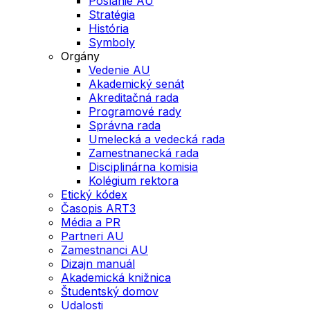
Poslanie AU
Stratégia
História
Symboly
Orgány
Vedenie AU
Akademický senát
Akreditačná rada
Programové rady
Správna rada
Umelecká a vedecká rada
Zamestnanecká rada
Disciplinárna komisia
Kolégium rektora
Etický kódex
Časopis ART3
Média a PR
Partneri AU
Zamestnanci AU
Dizajn manuál
Akademická knižnica
Študentský domov
Udalosti