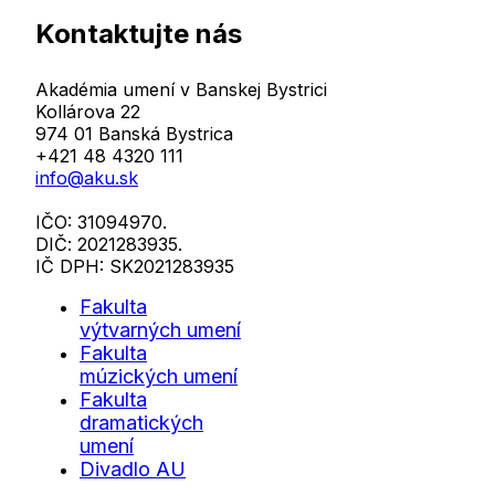
Kontaktujte nás
Akadémia umení v Banskej Bystrici
Kollárova 22
974 01 Banská Bystrica
+421 48 4320 111
info@aku.sk
IČO: 31094970.
DIČ: 2021283935.
IČ DPH: SK2021283935
Fakulta
výtvarných umení
Fakulta
múzických umení
Fakulta
dramatických
umení
Divadlo AU