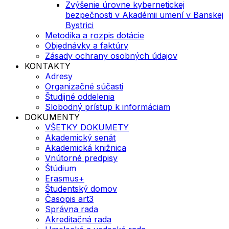
Zvýšenie úrovne kybernetickej
bezpečnosti v Akadémii umení v Banskej
Bystrici
Metodika a rozpis dotácie
Objednávky a faktúry
Zásady ochrany osobných údajov
KONTAKTY
Adresy
Organizačné súčasti
Študijné oddelenia
Slobodný prístup k informáciam
DOKUMENTY
VŠETKY DOKUMETY
Akademický senát
Akademická knižnica
Vnútorné predpisy
Štúdium
Erasmus+
Študentský domov
Časopis art3
Správna rada
Akreditačná rada