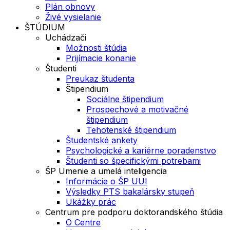
Plán obnovy
Živé vysielanie
ŠTÚDIUM
Uchádzači
Možnosti štúdia
Prijímacie konanie
Študenti
Preukaz študenta
Štipendium
Sociálne štipendium
Prospechové a motivačné
štipendium
Tehotenské štipendium
Študentské ankety
Psychologické a kariérne poradenstvo
Študenti so špecifickými potrebami
ŠP Umenie a umelá inteligencia
Informácie o ŠP UUI
Výsledky PTS bakalársky stupeň
Ukážky prác
Centrum pre podporu doktorandského štúdia
O Centre