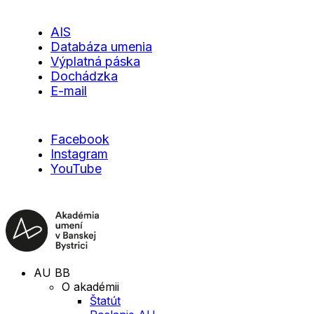
AIS
Databáza umenia
Výplatná páska
Dochádzka
E-mail
Facebook
Instagram
YouTube
AU BB
O akadémii
Štatút