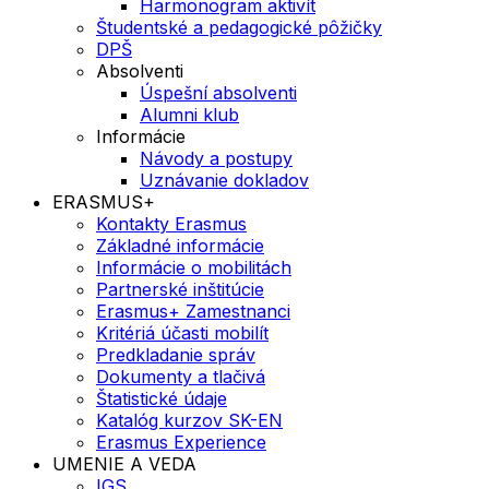
Harmonogram aktivít
Študentské a pedagogické pôžičky
DPŠ
Absolventi
Úspešní absolventi
Alumni klub
Informácie
Návody a postupy
Uznávanie dokladov
ERASMUS+
Kontakty Erasmus
Základné informácie
Informácie o mobilitách
Partnerské inštitúcie
Erasmus+ Zamestnanci
Kritériá účasti mobilít
Predkladanie správ
Dokumenty a tlačivá
Štatistické údaje
Katalóg kurzov SK-EN
Erasmus Experience
UMENIE A VEDA
IGS