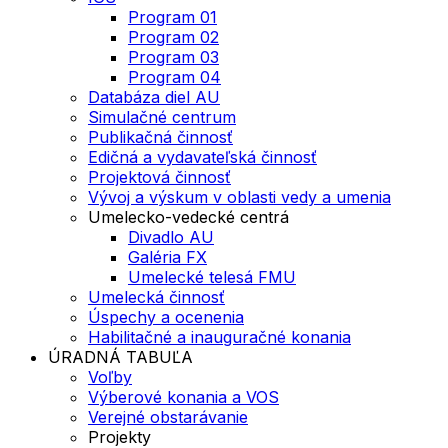
Program 01
Program 02
Program 03
Program 04
Databáza diel AU
Simulačné centrum
Publikačná činnosť
Edičná a vydavateľská činnosť
Projektová činnosť
Vývoj a výskum v oblasti vedy a umenia
Umelecko-vedecké centrá
Divadlo AU
Galéria FX
Umelecké telesá FMU
Umelecká činnosť
Úspechy a ocenenia
Habilitačné a inauguračné konania
ÚRADNÁ TABUĽA
Voľby
Výberové konania a VOS
Verejné obstarávanie
Projekty