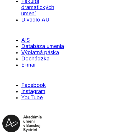
Fakulta
dramatických
umení
Divadlo AU
AIS
Databáza umenia
Výplatná páska
Dochádzka
E-mail
Facebook
Instagram
YouTube