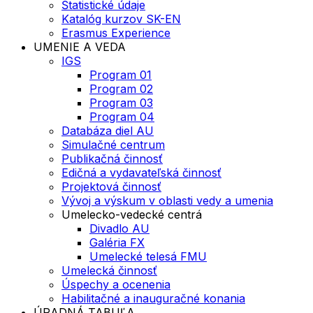
Štatistické údaje
Katalóg kurzov SK-EN
Erasmus Experience
UMENIE A VEDA
IGS
Program 01
Program 02
Program 03
Program 04
Databáza diel AU
Simulačné centrum
Publikačná činnosť
Edičná a vydavateľská činnosť
Projektová činnosť
Vývoj a výskum v oblasti vedy a umenia
Umelecko-vedecké centrá
Divadlo AU
Galéria FX
Umelecké telesá FMU
Umelecká činnosť
Úspechy a ocenenia
Habilitačné a inauguračné konania
ÚRADNÁ TABUĽA