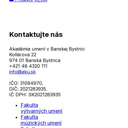
Kontaktujte nás
Akadémia umení v Banskej Bystrici
Kollárova 22
974 01 Banská Bystrica
+421 48 4320 111
info@aku.sk
IČO: 31094970.
DIČ: 2021283935.
IČ DPH: SK2021283935
Fakulta
výtvarných umení
Fakulta
múzických umení