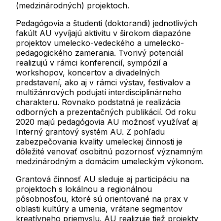
(medzinárodných) projektoch.
Pedagógovia a študenti (doktorandi) jednotlivých
fakúlt AU vyvíjajú aktivitu v širokom diapazóne
projektov umelecko-vedeckého a umelecko-
pedagogického zamerania. Tvorivý potenciál
realizujú v rámci konferencií, sympózií a
workshopov, koncertov a divadelných
predstavení, ako aj v rámci výstav, festivalov a
multižánrových podujatí interdisciplinárneho
charakteru. Rovnako podstatná je realizácia
odborných a prezentačných publikácií. Od roku
2020 majú pedagógovia AU možnosť využívať aj
Interný grantový systém AU. Z pohľadu
zabezpečovania kvality umeleckej činnosti je
dôležité venovať osobitnú pozornosť významným
medzinárodným a domácim umeleckým výkonom.
Grantová činnosť AU sleduje aj participáciu na
projektoch s lokálnou a regionálnou
pôsobnosťou, ktoré sú orientované na prax v
oblasti kultúry a umenia, vrátane segmentov
kreatívneho priemyslu. AU realizuje tiež projekty