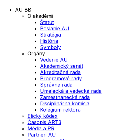
AU BB
O akadémii
Štatút
Poslanie AU
Stratégia
História
Symboly
Orgány
Vedenie AU
Akademický senát
Akreditačná rada
Programové rady
Správna rada
Umelecká a vedecká rada
Zamestnanecká rada
Disciplinárna komisia
Kolégium rektora
Etický kódex
Časopis ART3
Média a PR
Partneri AU