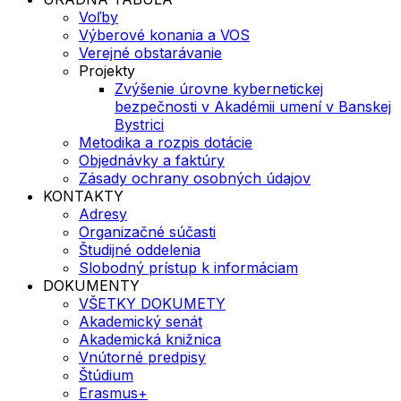
Voľby
Výberové konania a VOS
Verejné obstarávanie
Projekty
Zvýšenie úrovne kybernetickej
bezpečnosti v Akadémii umení v Banskej
Bystrici
Metodika a rozpis dotácie
Objednávky a faktúry
Zásady ochrany osobných údajov
KONTAKTY
Adresy
Organizačné súčasti
Študijné oddelenia
Slobodný prístup k informáciam
DOKUMENTY
VŠETKY DOKUMETY
Akademický senát
Akademická knižnica
Vnútorné predpisy
Štúdium
Erasmus+