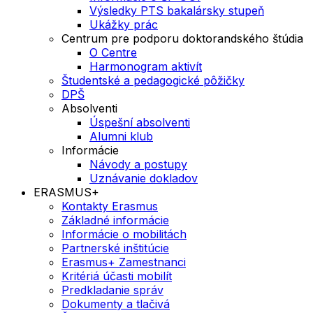
Výsledky PTS bakalársky stupeň
Ukážky prác
Centrum pre podporu doktorandského štúdia
O Centre
Harmonogram aktivít
Študentské a pedagogické pôžičky
DPŠ
Absolventi
Úspešní absolventi
Alumni klub
Informácie
Návody a postupy
Uznávanie dokladov
ERASMUS+
Kontakty Erasmus
Základné informácie
Informácie o mobilitách
Partnerské inštitúcie
Erasmus+ Zamestnanci
Kritériá účasti mobilít
Predkladanie správ
Dokumenty a tlačivá