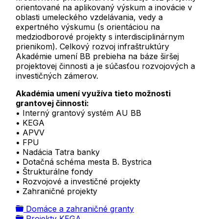
orientované na aplikovaný výskum a inovácie v
oblasti umeleckého vzdelávania, vedy a
expertného výskumu (s orientáciou na
medziodborové projekty s interdisciplinárnym
prienikom). Celkový rozvoj infraštruktúry
Akadémie umení BB prebieha na báze širšej
projektovej činnosti a je súčasťou rozvojových a
investičných zámerov.
Akadémia umení využíva tieto možnosti
grantovej činnosti:
• Interný grantový systém AU BB
• KEGA
• APVV
• FPU
• Nadácia Tatra banky
• Dotačná schéma mesta B. Bystrica
• Štrukturálne fondy
• Rozvojové a investičné projekty
• Zahraničné projekty
folder
Domáce a zahraničné granty
folder
Projekty KEGA