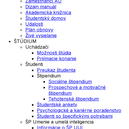
Zamestnanci AU
Dizajn manuál
Akademická knižnica
Študentský domov
Udalosti
Plán obnovy
Živé vysielanie
ŠTÚDIUM
Uchádzači
Možnosti štúdia
Prijímacie konanie
Študenti
Preukaz študenta
Štipendium
Sociálne štipendium
Prospechové a motivačné
štipendium
Tehotenské štipendium
Študentské ankety
Psychologické a kariérne poradenstvo
Študenti so špecifickými potrebami
ŠP Umenie a umelá inteligencia
Informácie o ŠP UUI