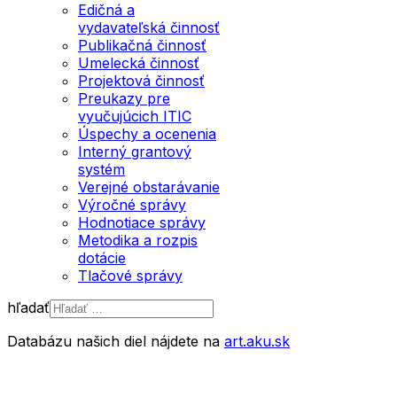
Edičná a
vydavateľská činnosť
Publikačná činnosť
Umelecká činnosť
Projektová činnosť
Preukazy pre
vyučujúcich ITIC
Úspechy a ocenenia
Interný grantový
systém
Verejné obstarávanie
Výročné správy
Hodnotiace správy
Metodika a rozpis
dotácie
Tlačové správy
hľadať
Type 2 or more
Databázu našich diel nájdete na
art.aku.sk
characters for results.