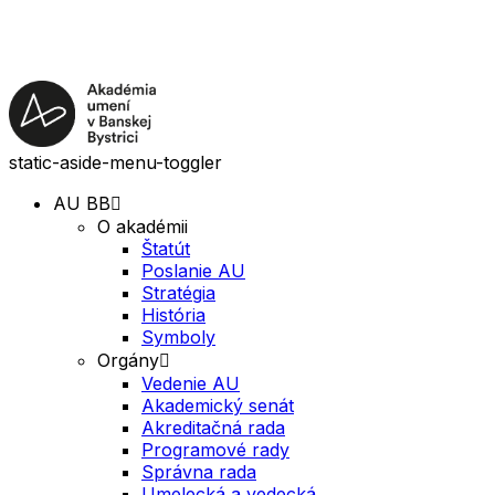
static-aside-menu-toggler
AU BB
O akadémii
Štatút
Poslanie AU
Stratégia
História
Symboly
Orgány
Vedenie AU
Akademický senát
Akreditačná rada
Programové rady
Správna rada
Umelecká a vedecká