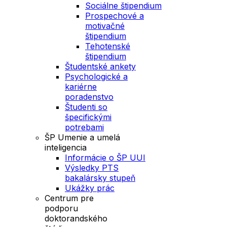
Sociálne štipendium
Prospechové a
motivačné
štipendium
Tehotenské
štipendium
Študentské ankety
Psychologické a
kariérne
poradenstvo
Študenti so
špecifickými
potrebami
ŠP Umenie a umelá
inteligencia
Informácie o ŠP UUI
Výsledky PTS
bakalársky stupeň
Ukážky prác
Centrum pre
podporu
doktorandského