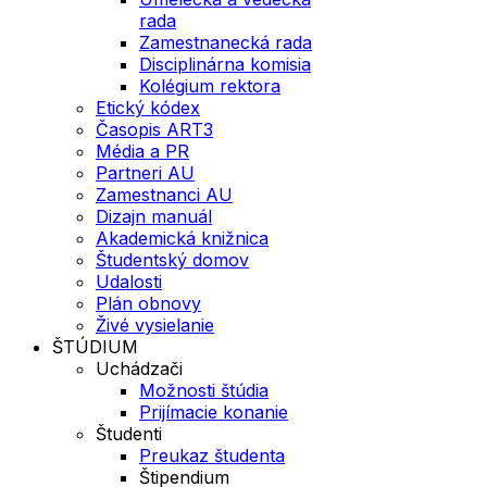
rada
Zamestnanecká rada
Disciplinárna komisia
Kolégium rektora
Etický kódex
Časopis ART3
Média a PR
Partneri AU
Zamestnanci AU
Dizajn manuál
Akademická knižnica
Študentský domov
Udalosti
Plán obnovy
Živé vysielanie
ŠTÚDIUM
Uchádzači
Možnosti štúdia
Prijímacie konanie
Študenti
Preukaz študenta
Štipendium