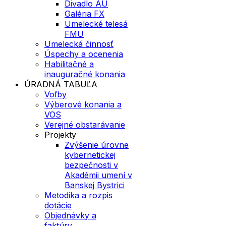
Divadlo AU
Galéria FX
Umelecké telesá
FMU
Umelecká činnosť
Úspechy a ocenenia
Habilitačné a
inauguračné konania
ÚRADNÁ TABUĽA
Voľby
Výberové konania a
VOS
Verejné obstarávanie
Projekty
Zvýšenie úrovne
kybernetickej
bezpečnosti v
Akadémii umení v
Banskej Bystrici
Metodika a rozpis
dotácie
Objednávky a
faktúry