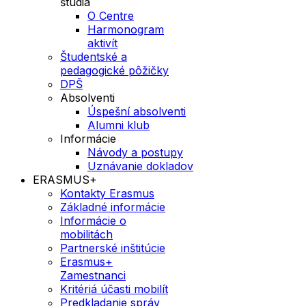
štúdia
O Centre
Harmonogram
aktivít
Študentské a
pedagogické pôžičky
DPŠ
Absolventi
Úspešní absolventi
Alumni klub
Informácie
Návody a postupy
Uznávanie dokladov
ERASMUS+
Kontakty Erasmus
Základné informácie
Informácie o
mobilitách
Partnerské inštitúcie
Erasmus+
Zamestnanci
Kritériá účasti mobilít
Predkladanie správ