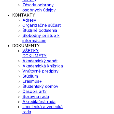
Zásady ochrany
osobných údajov
KONTAKTY
Adresy
Organizačné súčasti
Študijné oddelenia
Slobodný prístup k
informáciam
DOKUMENTY
VŠETKY
DOKUMETY
Akademický senát
Akademická knižnica
Vnútorné predpisy
Štúdium
Erasmus+
Študentský domov
Časopis art3
Správna rada
Akreditačná rada
Umelecká a vedecká
rada