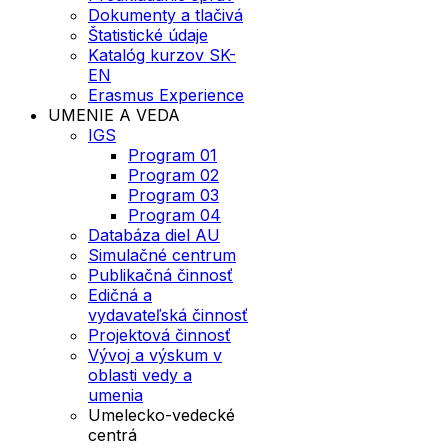
Dokumenty a tlačivá
Štatistické údaje
Katalóg kurzov SK-
EN
Erasmus Experience
UMENIE A VEDA
IGS
Program 01
Program 02
Program 03
Program 04
Databáza diel AU
Simulačné centrum
Publikačná činnosť
Edičná a
vydavateľská činnosť
Projektová činnosť
Vývoj a výskum v
oblasti vedy a
umenia
Umelecko-vedecké
centrá