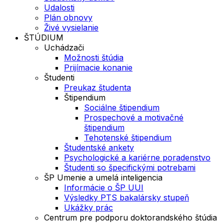
Udalosti
Plán obnovy
Živé vysielanie
ŠTÚDIUM
Uchádzači
Možnosti štúdia
Prijímacie konanie
Študenti
Preukaz študenta
Štipendium
Sociálne štipendium
Prospechové a motivačné
štipendium
Tehotenské štipendium
Študentské ankety
Psychologické a kariérne poradenstvo
Študenti so špecifickými potrebami
ŠP Umenie a umelá inteligencia
Informácie o ŠP UUI
Výsledky PTS bakalársky stupeň
Ukážky prác
Centrum pre podporu doktorandského štúdia