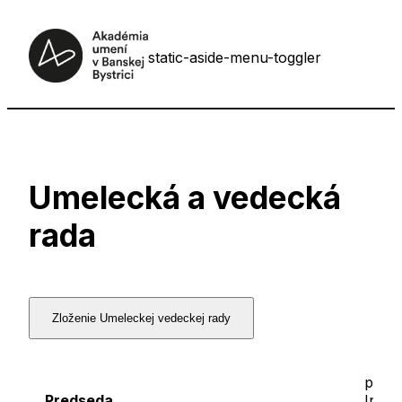
static-aside-menu-toggler
Umelecká a vedecká
rada
Zloženie Umeleckej vedeckej rady
prof.
Predseda
Ing.
M