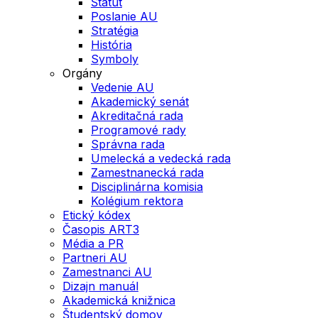
Štatút
Poslanie AU
Stratégia
História
Symboly
Orgány
Vedenie AU
Akademický senát
Akreditačná rada
Programové rady
Správna rada
Umelecká a vedecká rada
Zamestnanecká rada
Disciplinárna komisia
Kolégium rektora
Etický kódex
Časopis ART3
Média a PR
Partneri AU
Zamestnanci AU
Dizajn manuál
Akademická knižnica
Študentský domov