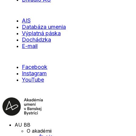
AIS
Databáza umenia
Výplatná páska
Dochádzka
E-mail
Facebook
Instagram
YouTube
AU BB
O akadémii