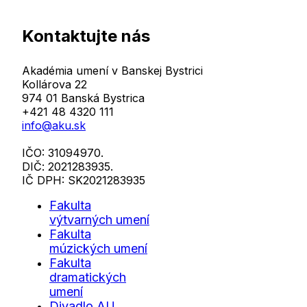
Kontaktujte nás
Akadémia umení v Banskej Bystrici
Kollárova 22
974 01 Banská Bystrica
+421 48 4320 111
info@aku.sk
IČO: 31094970.
DIČ: 2021283935.
IČ DPH: SK2021283935
Fakulta
výtvarných umení
Fakulta
múzických umení
Fakulta
dramatických
umení
Divadlo AU