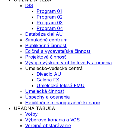
IGS
Program 01
Program 02
Program 03
Program 04
Databáza diel AU
Simulačné centrum
Publikačná činnosť
Edičná a vydavateľská činnosť
Projektová činnosť
Vývoj a výskum v oblasti vedy a umenia
Umelecko-vedecké centrá
Divadlo AU
Galéria FX
Umelecké telesá FMU
Umelecká činnosť
Úspechy a ocenenia
Habilitačné a inauguračné konania
ÚRADNÁ TABUĽA
Voľby
Výberové konania a VOS
Verejné obstarávanie