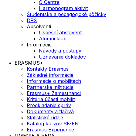
O Centre
Harmonogram aktivít
Študentské a pedagogické pôžičky
DPŠ
Absolventi
Úspešní absolventi
Alumni klub
Informácie
Návody a postupy
Uznávanie dokladov
ERASMUS+
Kontakty Erasmus
Základné informácie
Informácie o mobilitách
Partnerské inštitúcie
Erasmus+ Zamestnanci
Kritériá účasti mobilít
Predkladanie správ
Dokumenty a tlačivá
Štatistické údaje
Katalóg kurzov SK-EN
Erasmus Experience
UMENIE A VEDA