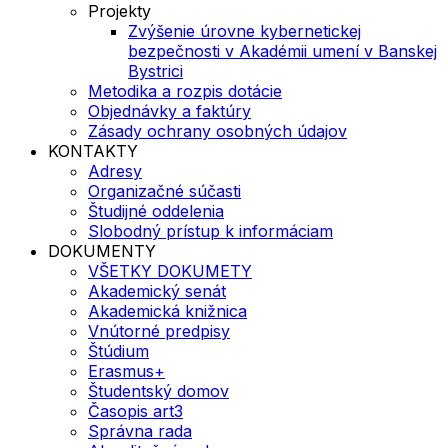
Projekty
Zvýšenie úrovne kybernetickej
bezpečnosti v Akadémii umení v Banskej
Bystrici
Metodika a rozpis dotácie
Objednávky a faktúry
Zásady ochrany osobných údajov
KONTAKTY
Adresy
Organizačné súčasti
Študijné oddelenia
Slobodný prístup k informáciam
DOKUMENTY
VŠETKY DOKUMETY
Akademický senát
Akademická knižnica
Vnútorné predpisy
Štúdium
Erasmus+
Študentský domov
Časopis art3
Správna rada