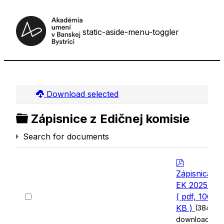
static-aside-menu-toggler
Download selected
Folder
Zápisnice z Edičnej komisie
Search for documents
p
d
Zápisnica
f
EK 2025 10
Select
( pdf, 106
an
KB )
(384
item
downloads)