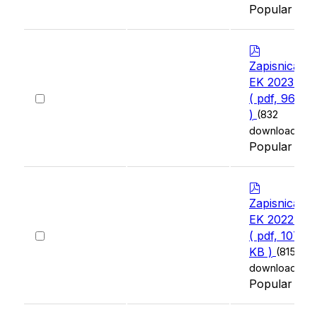
Popular
p
d
Zapisnica
f
EK 2023 02
Select
( pdf, 96 KB
an
)
(832
item
downloads)
Popular
p
d
Zapisnica
f
EK 2022 12
Select
( pdf, 107
an
KB )
(815
item
downloads)
Popular