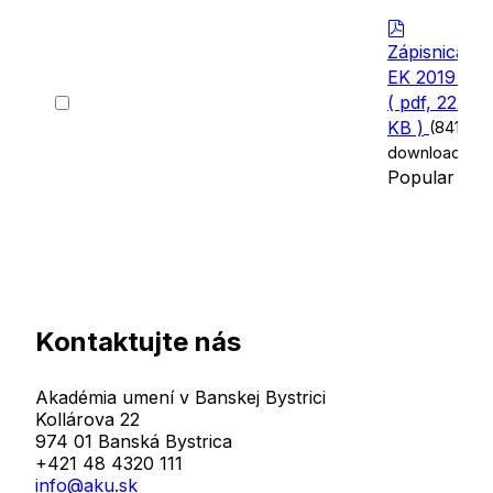
p
d
Zápisnica
f
EK 2019 02
Select
( pdf, 222
an
KB )
(841
item
downloads)
Popular
Kontaktujte nás
Akadémia umení v Banskej Bystrici
Kollárova 22
974 01 Banská Bystrica
+421 48 4320 111
info@aku.sk