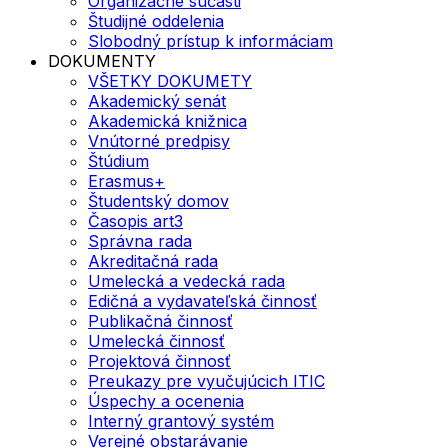
Organizačné súčasti
Študijné oddelenia
Slobodný prístup k informáciam
DOKUMENTY
VŠETKY DOKUMETY
Akademický senát
Akademická knižnica
Vnútorné predpisy
Štúdium
Erasmus+
Študentský domov
Časopis art3
Správna rada
Akreditačná rada
Umelecká a vedecká rada
Edičná a vydavateľská činnosť
Publikačná činnosť
Umelecká činnosť
Projektová činnosť
Preukazy pre vyučujúcich ITIC
Úspechy a ocenenia
Interný grantový systém
Verejné obstarávanie