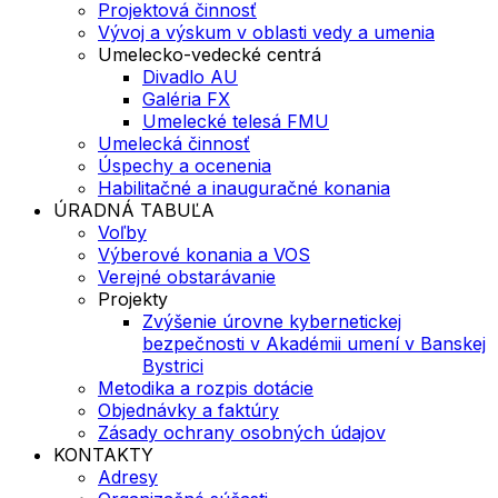
Projektová činnosť
Vývoj a výskum v oblasti vedy a umenia
Umelecko-vedecké centrá
Divadlo AU
Galéria FX
Umelecké telesá FMU
Umelecká činnosť
Úspechy a ocenenia
Habilitačné a inauguračné konania
ÚRADNÁ TABUĽA
Voľby
Výberové konania a VOS
Verejné obstarávanie
Projekty
Zvýšenie úrovne kybernetickej
bezpečnosti v Akadémii umení v Banskej
Bystrici
Metodika a rozpis dotácie
Objednávky a faktúry
Zásady ochrany osobných údajov
KONTAKTY
Adresy