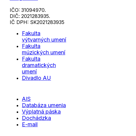
IČO: 31094970.
DIČ: 2021283935.
IČ DPH: SK2021283935
Fakulta
výtvarných umení
Fakulta
múzických umení
Fakulta
dramatických
umení
Divadlo AU
AIS
Databáza umenia
Výplatná páska
Dochádzka
E-mail