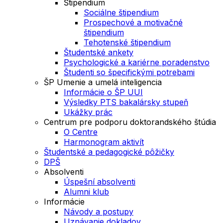
Štipendium
Sociálne štipendium
Prospechové a motivačné
štipendium
Tehotenské štipendium
Študentské ankety
Psychologické a kariérne poradenstvo
Študenti so špecifickými potrebami
ŠP Umenie a umelá inteligencia
Informácie o ŠP UUI
Výsledky PTS bakalársky stupeň
Ukážky prác
Centrum pre podporu doktorandského štúdia
O Centre
Harmonogram aktivít
Študentské a pedagogické pôžičky
DPŠ
Absolventi
Úspešní absolventi
Alumni klub
Informácie
Návody a postupy
Uznávanie dokladov