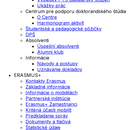
Ukážky prác
Centrum pre podporu doktorandského štúdia
O Centre
Harmonogram aktivít
Študentské a pedagogické pôžičky
DPŠ
Absolventi
Úspešní absolventi
Alumni klub
Informácie
Návody a postupy
Uznávanie dokladov
ERASMUS+
Kontakty Erasmus
Základné informácie
Informácie o mobilitách
Partnerské inštitúcie
Erasmus+ Zamestnanci
Kritériá účasti mobilít
Predkladanie správ
Dokumenty a tlačivá
Štatistické údaje