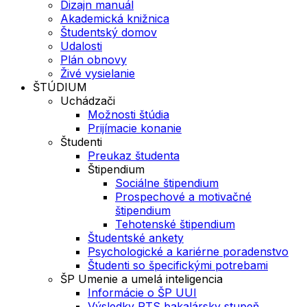
Dizajn manuál
Akademická knižnica
Študentský domov
Udalosti
Plán obnovy
Živé vysielanie
ŠTÚDIUM
Uchádzači
Možnosti štúdia
Prijímacie konanie
Študenti
Preukaz študenta
Štipendium
Sociálne štipendium
Prospechové a motivačné
štipendium
Tehotenské štipendium
Študentské ankety
Psychologické a kariérne poradenstvo
Študenti so špecifickými potrebami
ŠP Umenie a umelá inteligencia
Informácie o ŠP UUI
Výsledky PTS bakalársky stupeň