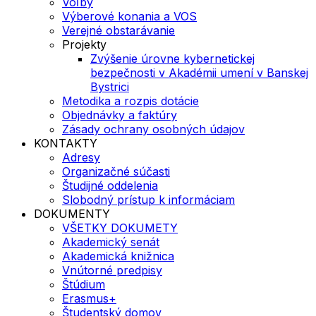
Voľby
Výberové konania a VOS
Verejné obstarávanie
Projekty
Zvýšenie úrovne kybernetickej
bezpečnosti v Akadémii umení v Banskej
Bystrici
Metodika a rozpis dotácie
Objednávky a faktúry
Zásady ochrany osobných údajov
KONTAKTY
Adresy
Organizačné súčasti
Študijné oddelenia
Slobodný prístup k informáciam
DOKUMENTY
VŠETKY DOKUMETY
Akademický senát
Akademická knižnica
Vnútorné predpisy
Štúdium
Erasmus+
Študentský domov