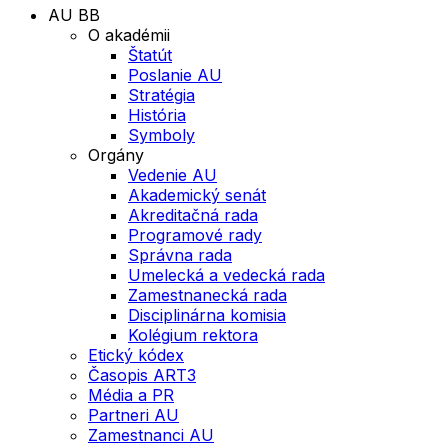
AU BB
O akadémii
Štatút
Poslanie AU
Stratégia
História
Symboly
Orgány
Vedenie AU
Akademický senát
Akreditačná rada
Programové rady
Správna rada
Umelecká a vedecká rada
Zamestnanecká rada
Disciplinárna komisia
Kolégium rektora
Etický kódex
Časopis ART3
Média a PR
Partneri AU
Zamestnanci AU