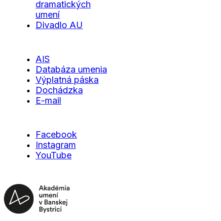
dramatických
umení
Divadlo AU
AIS
Databáza umenia
Výplatná páska
Dochádzka
E-mail
Facebook
Instagram
YouTube