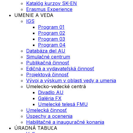
Katalóg kurzov SK-EN
Erasmus Experience
UMENIE A VEDA
IGS
Program 01
Program 02
Program 03
Program 04
Databáza diel AU
Simulačné centrum
Publikačná činnosť
Edičná a vydavateľská činnosť
Projektová činnosť
Vývoj a výskum v oblasti vedy a umenia
Umelecko-vedecké centrá
Divadlo AU
Galéria FX
Umelecké telesá FMU
Umelecká činnosť
Úspechy a ocenenia
Habilitačné a inauguračné konania
ÚRADNÁ TABUĽA