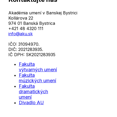
Akadémia umení v Banskej Bystrici
Kollárova 22
974 01 Banská Bystrica
+421 48 4320 111
info@aku.sk
IČO: 31094970.
DIČ: 2021283935.
IČ DPH: SK2021283935
Fakulta
výtvarných umení
Fakulta
múzických umení
Fakulta
dramatických
umení
Divadlo AU