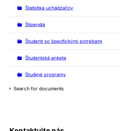
Folder
Štatistika uchádzačov
Folder
Štipendiá
Folder
Študenti so špecifickými potrebami
Folder
Študentská anketa
Folder
Študijné programy
Search for documents
Kontaktujte nás