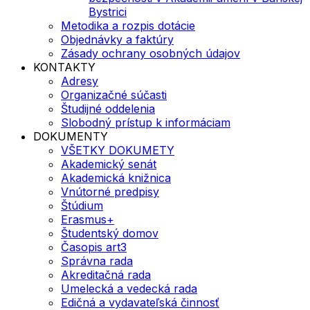
Bystrici
Metodika a rozpis dotácie
Objednávky a faktúry
Zásady ochrany osobných údajov
KONTAKTY
Adresy
Organizačné súčasti
Študijné oddelenia
Slobodný prístup k informáciam
DOKUMENTY
VŠETKY DOKUMETY
Akademický senát
Akademická knižnica
Vnútorné predpisy
Štúdium
Erasmus+
Študentský domov
Časopis art3
Správna rada
Akreditačná rada
Umelecká a vedecká rada
Edičná a vydavateľská činnosť