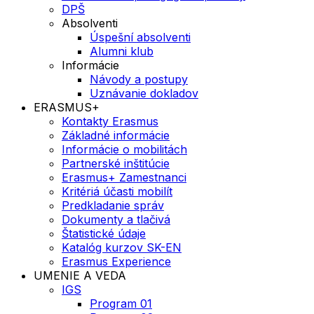
DPŠ
Absolventi
Úspešní absolventi
Alumni klub
Informácie
Návody a postupy
Uznávanie dokladov
ERASMUS+
Kontakty Erasmus
Základné informácie
Informácie o mobilitách
Partnerské inštitúcie
Erasmus+ Zamestnanci
Kritériá účasti mobilít
Predkladanie správ
Dokumenty a tlačivá
Štatistické údaje
Katalóg kurzov SK-EN
Erasmus Experience
UMENIE A VEDA
IGS
Program 01