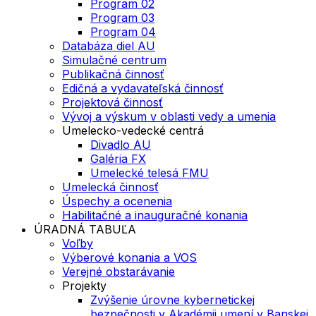
Program 02
Program 03
Program 04
Databáza diel AU
Simulačné centrum
Publikačná činnosť
Edičná a vydavateľská činnosť
Projektová činnosť
Vývoj a výskum v oblasti vedy a umenia
Umelecko-vedecké centrá
Divadlo AU
Galéria FX
Umelecké telesá FMU
Umelecká činnosť
Úspechy a ocenenia
Habilitačné a inauguračné konania
ÚRADNÁ TABUĽA
Voľby
Výberové konania a VOS
Verejné obstarávanie
Projekty
Zvýšenie úrovne kybernetickej
bezpečnosti v Akadémii umení v Banskej