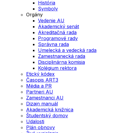
História
Symboly
Orgány
Vedenie AU
Akademický senát
Akreditačná rada
Programové rady
Správna rada
Umelecká a vedecká rada
Zamestnanecká rada
Disciplinárna komisia
Kolégium rektora
Etický kódex
Časopis ART3
Média a PR
Partneri AU
Zamestnanci AU
Dizajn manuál
Akademická knižnica
Študentský domov
Udalosti
Plán obnovy