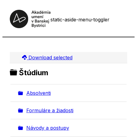
static-aside-menu-toggler
Download selected
Folder
Štúdium
Folder
Absolventi
Folder
Formuláre a žiadosti
Folder
Návody a postupy