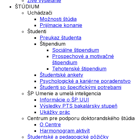
Živé vysielanie
ŠTÚDIUM
Uchádzači
Možnosti štúdia
Prijímacie konanie
Študenti
Preukaz študenta
Štipendium
Sociálne štipendium
Prospechové a motivačné
štipendium
Tehotenské štipendium
Študentské ankety
Psychologické a kariérne poradenstvo
Študenti so špecifickými potrebami
ŠP Umenie a umelá inteligencia
Informácie o ŠP UUI
Výsledky PTS bakalársky stupeň
Ukážky prác
Centrum pre podporu doktorandského štúdia
O Centre
Harmonogram aktivít
Študentské a pedagogické pôžičky