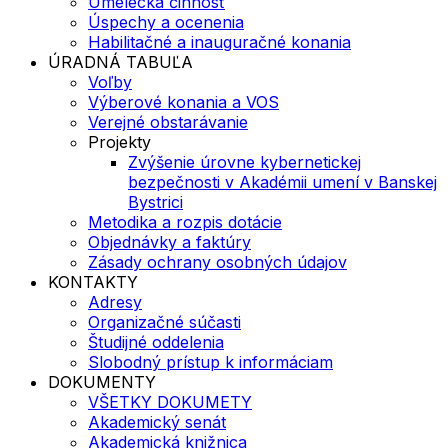
Umelecká činnosť
Úspechy a ocenenia
Habilitačné a inauguračné konania
ÚRADNÁ TABUĽA
Voľby
Výberové konania a VOS
Verejné obstarávanie
Projekty
Zvýšenie úrovne kybernetickej
bezpečnosti v Akadémii umení v Banskej
Bystrici
Metodika a rozpis dotácie
Objednávky a faktúry
Zásady ochrany osobných údajov
KONTAKTY
Adresy
Organizačné súčasti
Študijné oddelenia
Slobodný prístup k informáciam
DOKUMENTY
VŠETKY DOKUMETY
Akademický senát
Akademická knižnica