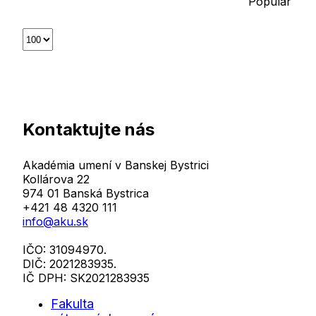
Popular
Select
the
number
of
documents
per
page
Kontaktujte nás
Akadémia umení v Banskej Bystrici
Kollárova 22
974 01 Banská Bystrica
+421 48 4320 111
info@aku.sk
IČO: 31094970.
DIČ: 2021283935.
IČ DPH: SK2021283935
Fakulta