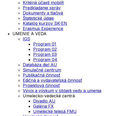
Kritériá účasti mobilít
Predkladanie správ
Dokumenty a tlačivá
Štatistické údaje
Katalóg kurzov SK-EN
Erasmus Experience
UMENIE A VEDA
IGS
Program 01
Program 02
Program 03
Program 04
Databáza diel AU
Simulačné centrum
Publikačná činnosť
Edičná a vydavateľská činnosť
Projektová činnosť
Vývoj a výskum v oblasti vedy a umenia
Umelecko-vedecké centrá
Divadlo AU
Galéria FX
Umelecké telesá FMU