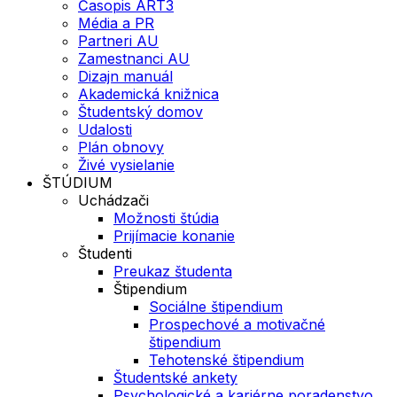
Časopis ART3
Média a PR
Partneri AU
Zamestnanci AU
Dizajn manuál
Akademická knižnica
Študentský domov
Udalosti
Plán obnovy
Živé vysielanie
ŠTÚDIUM
Uchádzači
Možnosti štúdia
Prijímacie konanie
Študenti
Preukaz študenta
Štipendium
Sociálne štipendium
Prospechové a motivačné
štipendium
Tehotenské štipendium
Študentské ankety
Psychologické a kariérne poradenstvo