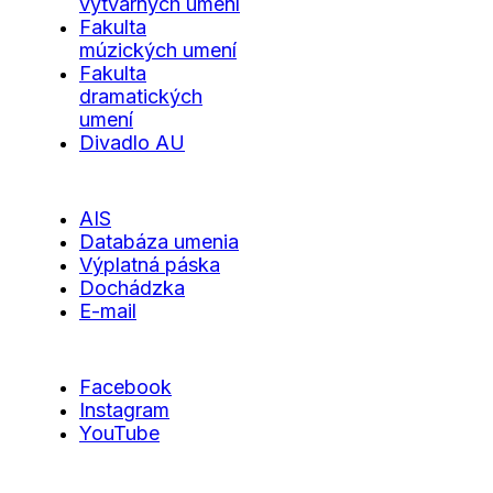
výtvarných umení
Fakulta
múzických umení
Fakulta
dramatických
umení
Divadlo AU
AIS
Databáza umenia
Výplatná páska
Dochádzka
E-mail
Facebook
Instagram
YouTube