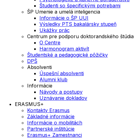
Študenti so špecifickými potrebami
ŠP Umenie a umelá inteligencia
Informácie o ŠP UUI
Výsledky PTS bakalársky stupeň
Ukážky prác
Centrum pre podporu doktorandského štúdia
O Centre
Harmonogram aktivít
Študentské a pedagogické pôžičky
DPŠ
Absolventi
Úspešní absolventi
Alumni klub
Informácie
Návody a postupy
Uznávanie dokladov
ERASMUS+
Kontakty Erasmus
Základné informácie
Informácie o mobilitách
Partnerské inštitúcie
Erasmus+ Zamestnanci