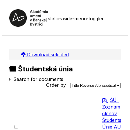
static-aside-menu-toggler
Download selected
Folder
Študentská únia
Search for documents
Order by
p
ŠÚ-
d
Zoznam
f
členov
Študentskej
Select
Únie AU BB