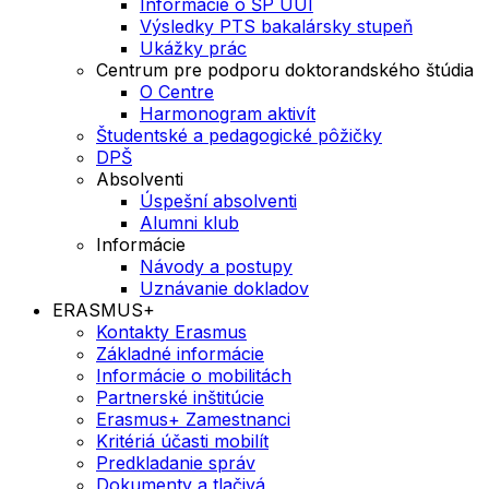
Informácie o ŠP UUI
Výsledky PTS bakalársky stupeň
Ukážky prác
Centrum pre podporu doktorandského štúdia
O Centre
Harmonogram aktivít
Študentské a pedagogické pôžičky
DPŠ
Absolventi
Úspešní absolventi
Alumni klub
Informácie
Návody a postupy
Uznávanie dokladov
ERASMUS+
Kontakty Erasmus
Základné informácie
Informácie o mobilitách
Partnerské inštitúcie
Erasmus+ Zamestnanci
Kritériá účasti mobilít
Predkladanie správ
Dokumenty a tlačivá