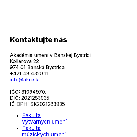
Kontaktujte nás
Akadémia umení v Banskej Bystrici
Kollárova 22
974 01 Banská Bystrica
+421 48 4320 111
info@aku.sk
IČO: 31094970.
DIČ: 2021283935.
IČ DPH: SK2021283935
Fakulta
výtvarných umení
Fakulta
múzických umení