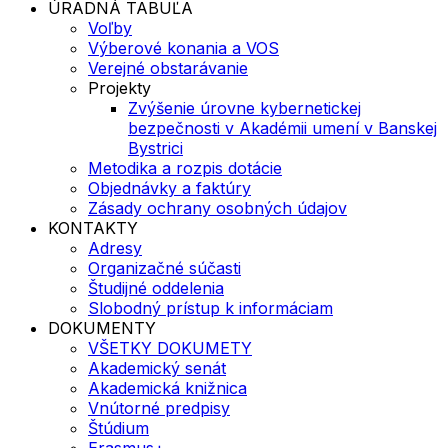
ÚRADNÁ TABUĽA
Voľby
Výberové konania a VOS
Verejné obstarávanie
Projekty
Zvýšenie úrovne kybernetickej
bezpečnosti v Akadémii umení v Banskej
Bystrici
Metodika a rozpis dotácie
Objednávky a faktúry
Zásady ochrany osobných údajov
KONTAKTY
Adresy
Organizačné súčasti
Študijné oddelenia
Slobodný prístup k informáciam
DOKUMENTY
VŠETKY DOKUMETY
Akademický senát
Akademická knižnica
Vnútorné predpisy
Štúdium
Erasmus+