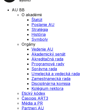
AU BB
O akadémii
Štatút
Poslanie AU
Stratégia
História
Symboly
Orgány
Vedenie AU
Akademický senát
Akreditačná rada
Programové rady
Správna rada
Umelecká a vedecká rada
Zamestnanecká rada
Disciplinárna komisia
Kolégium rektora
Etický kódex
Časopis ART3
Média a PR
Partneri AU