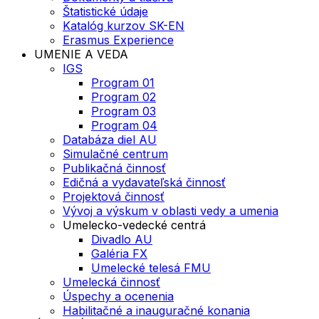
Štatistické údaje
Katalóg kurzov SK-EN
Erasmus Experience
UMENIE A VEDA
IGS
Program 01
Program 02
Program 03
Program 04
Databáza diel AU
Simulačné centrum
Publikačná činnosť
Edičná a vydavateľská činnosť
Projektová činnosť
Vývoj a výskum v oblasti vedy a umenia
Umelecko-vedecké centrá
Divadlo AU
Galéria FX
Umelecké telesá FMU
Umelecká činnosť
Úspechy a ocenenia
Habilitačné a inauguračné konania