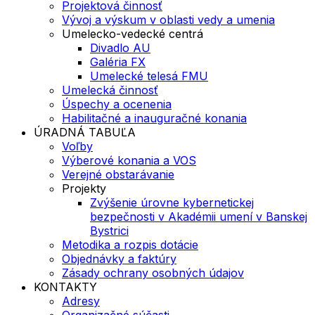
Projektová činnosť
Vývoj a výskum v oblasti vedy a umenia
Umelecko-vedecké centrá
Divadlo AU
Galéria FX
Umelecké telesá FMU
Umelecká činnosť
Úspechy a ocenenia
Habilitačné a inauguračné konania
ÚRADNÁ TABUĽA
Voľby
Výberové konania a VOS
Verejné obstarávanie
Projekty
Zvýšenie úrovne kybernetickej
bezpečnosti v Akadémii umení v Banskej
Bystrici
Metodika a rozpis dotácie
Objednávky a faktúry
Zásady ochrany osobných údajov
KONTAKTY
Adresy