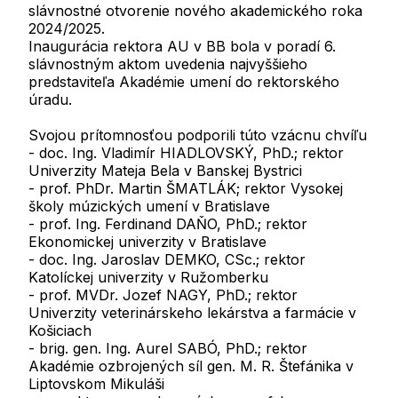
slávnostné otvorenie nového akademického roka
2024/2025.
Inaugurácia rektora AU v BB bola v poradí 6.
slávnostným aktom uvedenia najvyššieho
predstaviteľa Akadémie umení do rektorského
úradu.
Svojou prítomnosťou podporili túto vzácnu chvíľu
- doc. Ing. Vladimír HIADLOVSKÝ, PhD.; rektor
Univerzity Mateja Bela v Banskej Bystrici
- prof. PhDr. Martin ŠMATLÁK; rektor Vysokej
školy múzických umení v Bratislave
- prof. Ing. Ferdinand DAŇO, PhD.; rektor
Ekonomickej univerzity v Bratislave
- doc. Ing. Jaroslav DEMKO, CSc.; rektor
Katolíckej univerzity v Ružomberku
- prof. MVDr. Jozef NAGY, PhD.; rektor
Univerzity veterinárskeho lekárstva a farmácie v
Košiciach
- brig. gen. Ing. Aurel SABÓ, PhD.; rektor
Akadémie ozbrojených síl gen. M. R. Štefánika v
Liptovskom Mikuláši