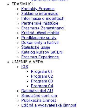
ERASMUS+
Kontakty Erasmus
Základné informácie
Informácie o mobilitách
Partnerské inštitúcie
Erasmus+ Zamestnanci
Kritériá účasti mobilít
Predkladanie správ
Dokumenty a tlačivá
Štatistické údaje
Katalóg kurzov SK-EN
Erasmus Experience
UMENIE A VEDA
IGS
Program 01
Program 02
Program 03
Program 04
Databáza diel AU
Simulačné centrum
Publikačná činnosť
Edičná a vydavateľská činnosť