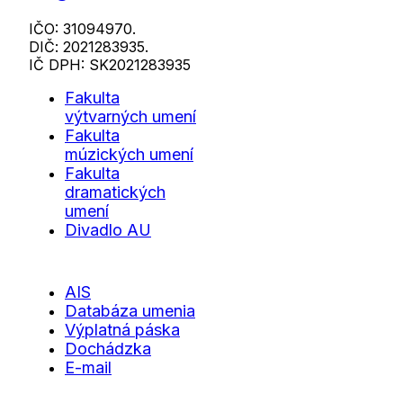
IČO: 31094970.
DIČ: 2021283935.
IČ DPH: SK2021283935
Fakulta
výtvarných umení
Fakulta
múzických umení
Fakulta
dramatických
umení
Divadlo AU
AIS
Databáza umenia
Výplatná páska
Dochádzka
E-mail