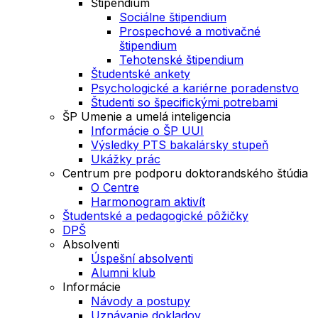
Štipendium
Sociálne štipendium
Prospechové a motivačné
štipendium
Tehotenské štipendium
Študentské ankety
Psychologické a kariérne poradenstvo
Študenti so špecifickými potrebami
ŠP Umenie a umelá inteligencia
Informácie o ŠP UUI
Výsledky PTS bakalársky stupeň
Ukážky prác
Centrum pre podporu doktorandského štúdia
O Centre
Harmonogram aktivít
Študentské a pedagogické pôžičky
DPŠ
Absolventi
Úspešní absolventi
Alumni klub
Informácie
Návody a postupy
Uznávanie dokladov