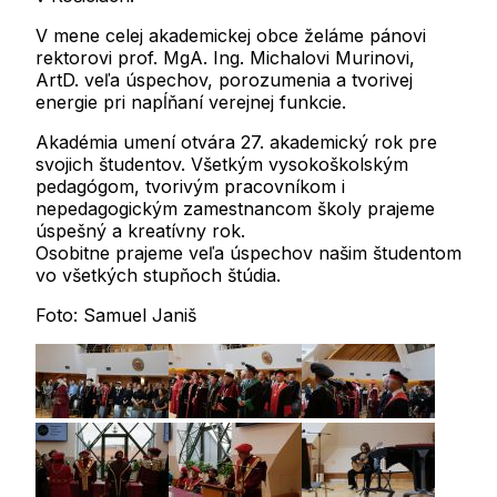
V mene celej akademickej obce želáme pánovi
rektorovi prof. MgA. Ing. Michalovi Murinovi,
ArtD. veľa úspechov, porozumenia a tvorivej
energie pri napĺňaní verejnej funkcie.
Akadémia umení otvára 27. akademický rok pre
svojich študentov. Všetkým vysokoškolským
pedagógom, tvorivým pracovníkom i
nepedagogickým zamestnancom školy prajeme
úspešný a kreatívny rok.
Osobitne prajeme veľa úspechov našim študentom
vo všetkých stupňoch štúdia.
Foto: Samuel Janiš