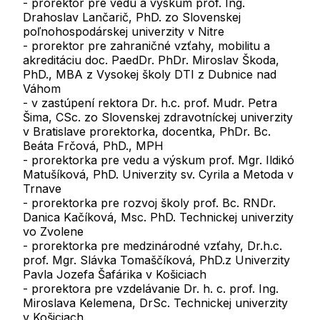
- prorektor pre vedu a výskum prof. Ing.
Drahoslav Lančarič, PhD. zo Slovenskej
poľnohospodárskej univerzity v Nitre
- prorektor pre zahraničné vzťahy, mobilitu a
akreditáciu doc. PaedDr. PhDr. Miroslav Škoda,
PhD., MBA z Vysokej školy DTI z Dubnice nad
Váhom
- v zastúpení rektora Dr. h.c. prof. Mudr. Petra
Šima, CSc. zo Slovenskej zdravotníckej univerzity
v Bratislave prorektorka, docentka, PhDr. Bc.
Beáta Frčová, PhD., MPH
- prorektorka pre vedu a výskum prof. Mgr. Ildikó
Matušíková, PhD. Univerzity sv. Cyrila a Metoda v
Trnave
- prorektorka pre rozvoj školy prof. Bc. RNDr.
Danica Kačíková, Msc. PhD. Technickej univerzity
vo Zvolene
- prorektorka pre medzinárodné vzťahy, Dr.h.c.
prof. Mgr. Slávka Tomaščíková, PhD.z Univerzity
Pavla Jozefa Šafárika v Košiciach
- prorektora pre vzdelávanie Dr. h. c. prof. Ing.
Miroslava Kelemena, DrSc. Technickej univerzity
v Košiciach.