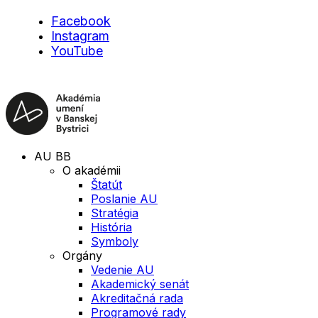
Facebook
Instagram
YouTube
AU BB
O akadémii
Štatút
Poslanie AU
Stratégia
História
Symboly
Orgány
Vedenie AU
Akademický senát
Akreditačná rada
Programové rady