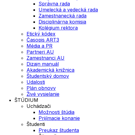
Správna rada
Umelecká a vedecká rada
Zamestnanecká rada
Disciplinárna komisia
Kolégium rektora
Etický kódex
Časopis ART3
Média a PR
Partneri AU
Zamestnanci AU
Dizajn manuál
Akademická knižnica
Študentský domov
Udalosti
Plán obnovy
Živé vysielanie
ŠTÚDIUM
Uchádzači
Možnosti štúdia
Prijímacie konanie
Študenti
Preukaz študenta