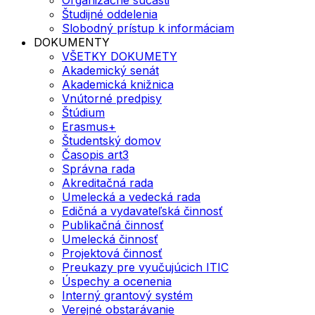
Organizačné súčasti
Študijné oddelenia
Slobodný prístup k informáciam
DOKUMENTY
VŠETKY DOKUMETY
Akademický senát
Akademická knižnica
Vnútorné predpisy
Štúdium
Erasmus+
Študentský domov
Časopis art3
Správna rada
Akreditačná rada
Umelecká a vedecká rada
Edičná a vydavateľská činnosť
Publikačná činnosť
Umelecká činnosť
Projektová činnosť
Preukazy pre vyučujúcich ITIC
Úspechy a ocenenia
Interný grantový systém
Verejné obstarávanie